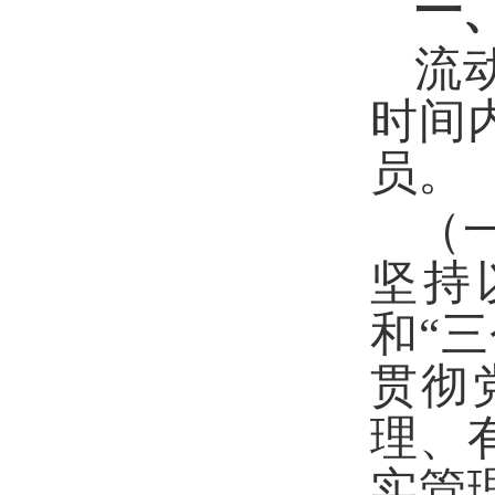
一
流
时间
员。
（
坚持
和“
贯彻
理、
实管