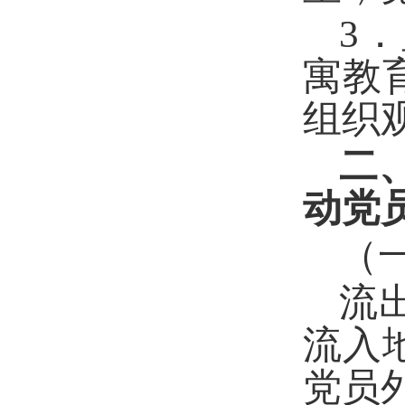
3
寓教
组织
二
动党
（
流
流入
党员