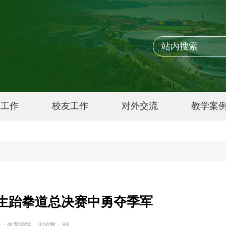
生工作
校友工作
对外交流
教学案
学生跆拳道总决赛中勇夺季军
者：体育学院
浏览数：
88