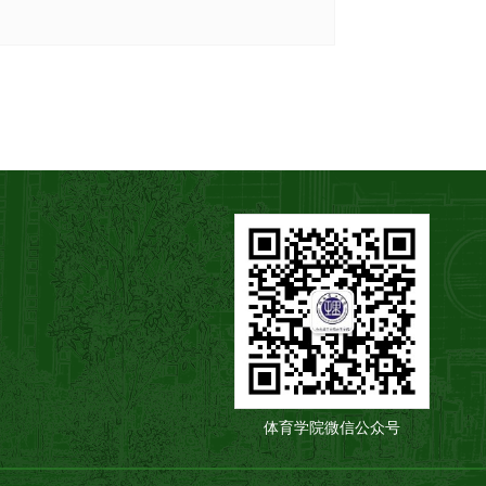
体育学院微信公众号