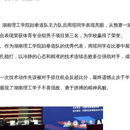
赛中，湖南理工学院跆拳道队主力队员周瑶同学表现亮眼，从预赛一
合表现荣获体育专业组男子项目第三名，为学校赢得了荣誉。
。作为湖南理工学院跆拳道队的优秀代表，周瑶同学在比赛中展
扎稳打，以冷静的心态和精准的技术连续击败多位强劲对手，成
一次技术动作失误被对手抓住机会反超比分，最终遗憾止步于半
展现了湖南理工学子不畏强敌、勇于拼搏的精神风貌。