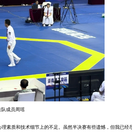
道队成员周瑶
心理素质和技术细节上的不足。虽然半决赛有些遗憾，但我已经