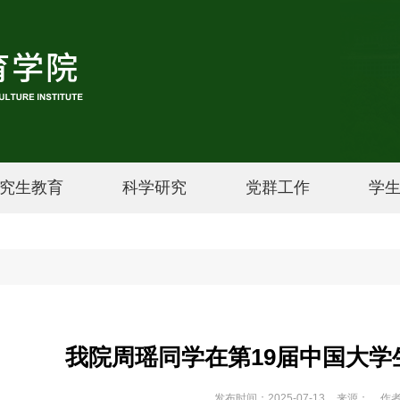
究生教育
科学研究
党群工作
学
我院周瑶同学在第19届中国大
发布时间：2025-07-13
来源：
作