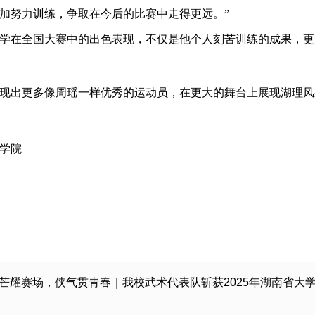
加努力训练，争取在今后的比赛中走得更远。”
学在全国大赛中的出色表现，不仅是他个人刻苦训练的成果，更
现出更多像周瑶一样优秀的运动员，在更大的舞台上展现湖理风
学院
芒耀赛场，侠气贯青春｜我校武术代表队斩获2025年湖南省大学