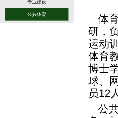
专业建设
公共体育
体
研，
运动
体育教
博士
球、
员12
公