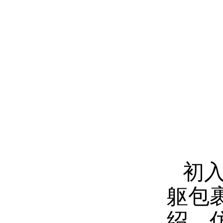
初
躯包
绍，