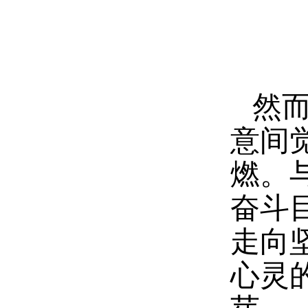
然
意间
燃。
奋斗
走向
心灵