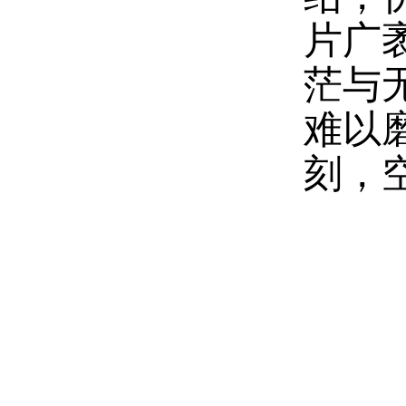
片广
茫与
难以
刻，