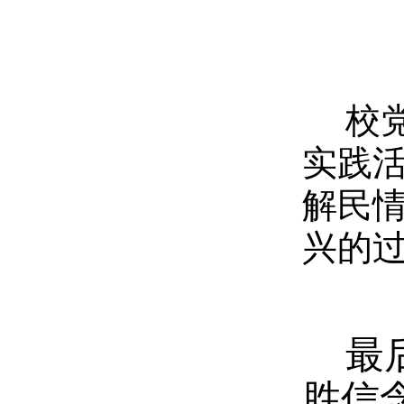
校
实践
解民
兴的
最
胜信