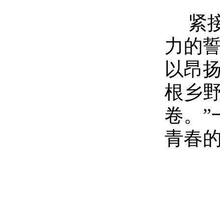
紧
力的
以昂
根乡
卷。
青春