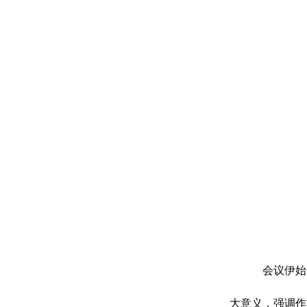
会议伊始
大意义，强调作