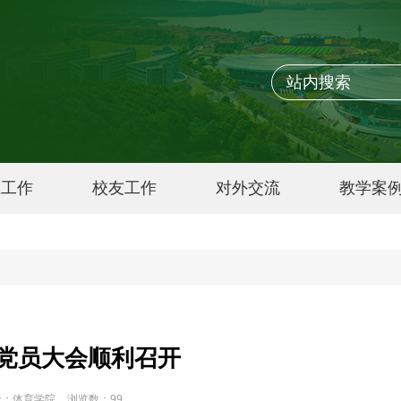
生工作
校友工作
对外交流
教学案
部党员大会顺利召开
者：体育学院
浏览数：
99