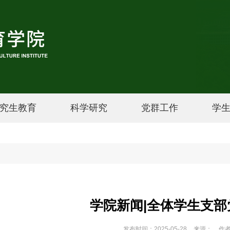
究生教育
科学研究
党群工作
学
学院新闻|全体学生支
发布时间：2025-05-28
来源：
作