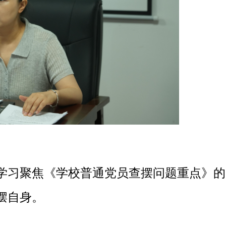
学习聚焦《学校普通党员查摆问题重点》的
摆自身。