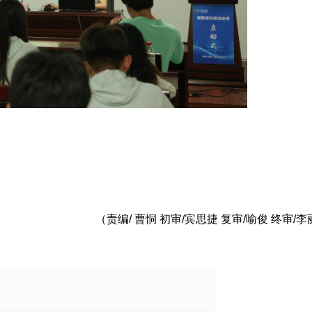
（责编/ 曹恫 初审/宾思捷 复审/喻俊 终审/