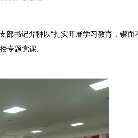
党支部书记羿翀以“扎实开展学习教育，锲而
讲授专题党课。